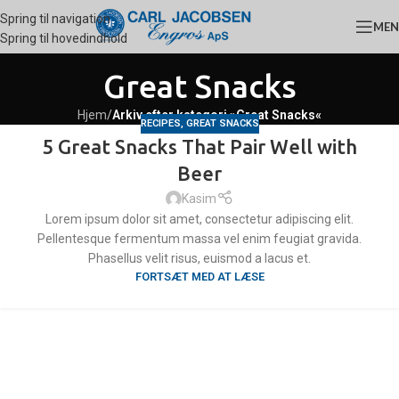
Spring til navigation
ME
Spring til hovedindhold
Great Snacks
Hjem
/
Arkiv efter kategori »Great Snacks«
RECIPES
,
GREAT SNACKS
5 Great Snacks That Pair Well with
15
Beer
MAJ
Kasim
Lorem ipsum dolor sit amet, consectetur adipiscing elit.
Pellentesque fermentum massa vel enim feugiat gravida.
Phasellus velit risus, euismod a lacus et.
FORTSÆT MED AT LÆSE