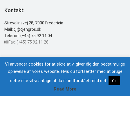
Kontakt
Strevelinsvej 28, 7000 Fredericia
Mail: cj@cjengros.dk
Telefon: (+45) 75 92 11 04
Fax: (+45) 75 92 11 28
Åbningstider
Vi anvender cookies for at sikre at vi giver dig den bedst mulige
oplevelse af vores website. Hvis du fortsætter med at bruge
Mandag -Torsdag: 8:00 – 16:00
Fredag: 8:00 – 12:00
dette site vil vi antage at du er indforstået med det.
Ok
Lørdag – Søndag: Lukket
Read More
Hjem
Bliv Kunde
Kontakt
webshop
Menu