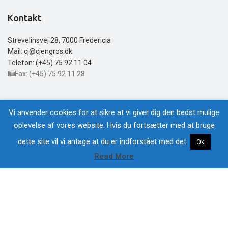
Kontakt
Strevelinsvej 28, 7000 Fredericia
Mail: cj@cjengros.dk
Telefon: (+45) 75 92 11 04
Fax: (+45) 75 92 11 28
Åbningstider
Vi anvender cookies for at sikre at vi giver dig den bedst mulige
oplevelse af vores website. Hvis du fortsætter med at bruge
Mandag -Torsdag: 8:00 – 16:00
Fredag: 8:00 – 12:00
dette site vil vi antage at du er indforstået med det.
Ok
Lørdag – Søndag: Lukket
Read More
Hjem
Bliv Kunde
Kontakt
webshop
Menu