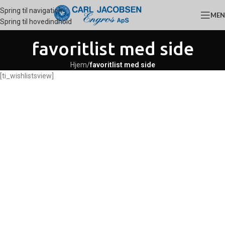
Spring til navigation
ME
Spring til hovedindhold
favoritlist med side
Hjem
/
favoritlist med side
[ti_wishlistsview]